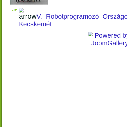
V. Robotprogramozó Országo
Kecskemét