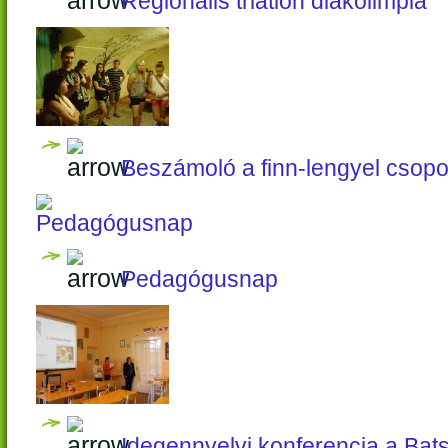
Regionális triatlon diákolimpia
Beszámoló a finn-lengyel csopor
Pedagógusnap
Idegennyelvi konferencia a Bat