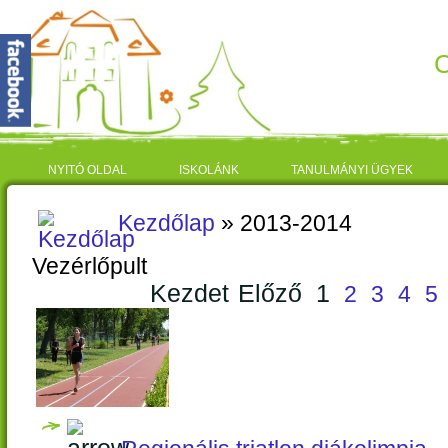
C
NYITÓ OLDAL
ISKOLÁNK
TANULMÁNYI ÜGYEK
Kezdőlap
» 2013-2014
Vezérlőpult
Kezdet
Előző
1
2
3
4
5