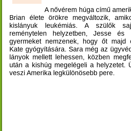
A nővérem húga című amerikai
Brian élete örökre megváltozik, amik
kislányuk leukémiás. A szülők sa
reménytelen helyzetben, Jesse és
gyermeket nemzenek, hogy őt majd d
Kate gyógyítására. Sara még az ügyvédi 
lányok mellett lehessen, közben megfe
után a kishúg megelégeli a helyzetet. 
veszi Amerika legkülönösebb pere.