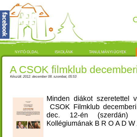
C
NYITÓ OLDAL
ISKOLÁNK
TANULMÁNYI ÜGYEK
A CSOK filmklub decemberi 
Készült: 2012. december 08. szombat, 05:53
Minden diákot szeretettel 
CSOK Filmklub decemberi f
dec. 12-én (szerdán) 
Kollégiumának B R O A D W 