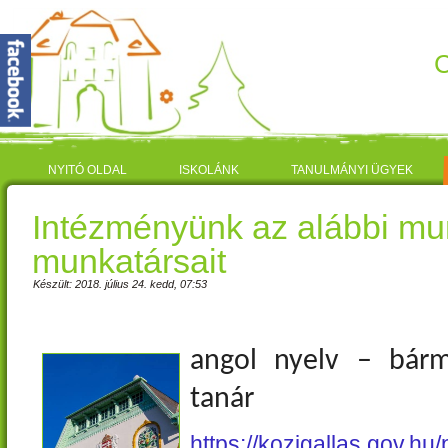
C
NYITÓ OLDAL
ISKOLÁNK
TANULMÁNYI ÜGYEK
Intézményünk az alábbi mu
munkatársait
Készült: 2018. július 24. kedd, 07:53
angol nyelv – bárm
tanár
https://kozigallas.gov.hu/