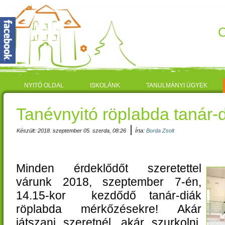
C
NYITÓ OLDAL
ISKOLÁNK
TANULMÁNYI ÜGYEK
Tanévnyitó röplabda tanár-
|
Készült: 2018. szeptember 05. szerda, 08:26
Írta:
Borda Zsolt
Minden érdeklődőt szeretettel
várunk 2018, szeptember 7-én,
14.15-kor kezdődő tanár-diák
röplabda mérkőzésekre! Akár
játszani szeretnél, akár szurkolni,