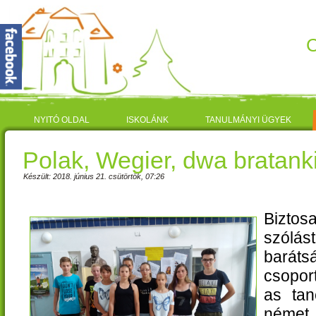
C
NYITÓ OLDAL
ISKOLÁNK
TANULMÁNYI ÜGYEK
Polak, Wegier, dwa bratanki
Készült: 2018. június 21. csütörtök, 07:26
Bizto
szólás
baráts
csopor
as tan
német