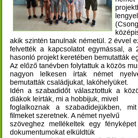
projek
lengy
(Csong
középi
akik szintén tanulnak németül. 2 évvel ez
felvették a kapcsolatot egymással, a
hasonló projekt keretében bemutatták 
Az előző tanévben folytattuk a közös mun
nagyon lelkesen írtak német nyelv
bemutatták családjukat, lakóhelyüket.
Idén a szabadidőt választottuk a köz
diákok leírták, mi a hobbijuk, mivel
foglalkoznak a szabadidejükben, mit
filmeket szeretnek. A német nyelvű
szöveghez mellékeltek egy fényképet
dokumentumokat elküldtük