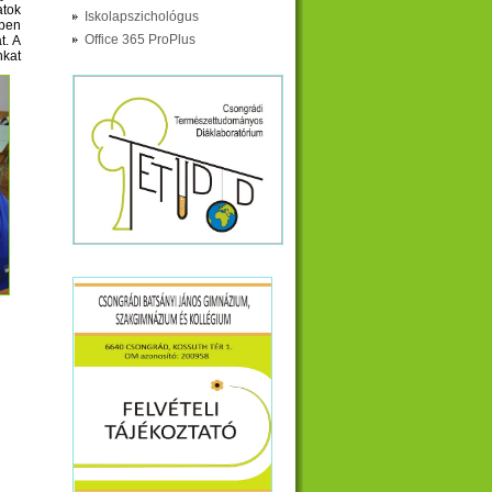
atok
Iskolapszichológus
epen
Office 365 ProPlus
t. A
kat