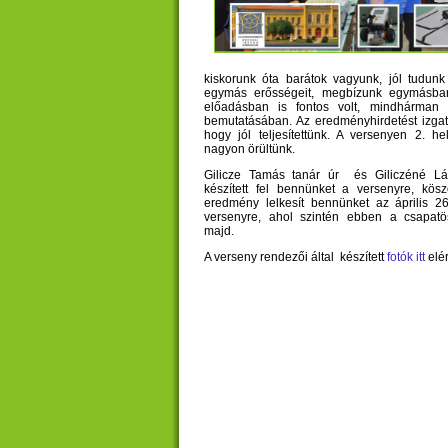
kiskorunk óta barátok vagyunk, jól tudunk 
egymás erősségeit, megbízunk egymásba
előadásban is fontos volt, mindhárman
bemutatásában. Az eredményhirdetést izgato
hogy jól teljesítettünk. A versenyen 2. he
nagyon örültünk.
Gilicze Tamás tanár úr és Giliczéné Lá
készített fel bennünket a versenyre, kös
eredmény lelkesít bennünket az április 2
versenyre, ahol szintén ebben a csapatös
majd.
A verseny rendezői által készített
fotók itt
elé