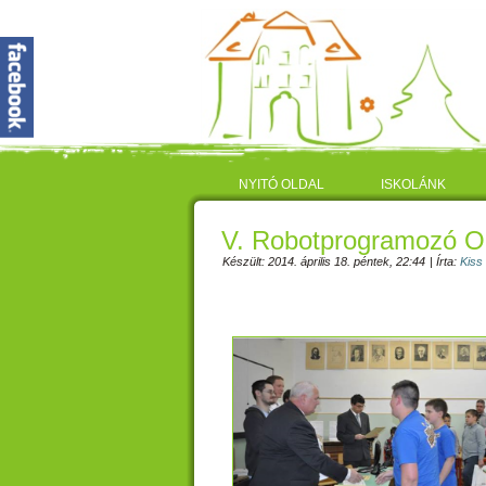
NYITÓ OLDAL
ISKOLÁNK
V. Robotprogramozó O
Készült: 2014. április 18. péntek, 22:44
|
Írta:
Kiss