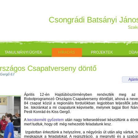
Csongrádi Batsányi Ján
Szak
TANULMÁNYI ÜGYEK
HÍRADÁS
PROJEKTEK
DÍJA
rszágos Csapatverseny döntő
 Gergő 6.f
Aján
Április 12-én Hajdúböszörményben rendezték meg az
Robotprogramozó Országos Csapatverseny döntőjét, ahová a neve
84 csapat közül a regionális fordulókban legjobban teljesítők juto
be. Iskolánkat a mi csapatunk képviselte, melynek tagjai Bori Nán
Pesti Konrád és Kiss Gergő.
A
kecskeméti győzelem
után nagy lelkesedéssel készültünk a dönt
mert tudtuk, hogy ott még nehezebb feladatunk lesz.
Izgatottan érkeztünk a helyszínre, a négyórás út után alig vártuk, 
megkapjuk a feladatokat. A regisztráció, a megnyitó és a szabá