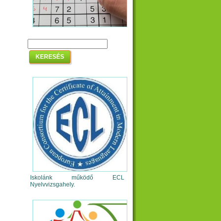
Iskolánk működő ECL
Nyelvvizsgahely.