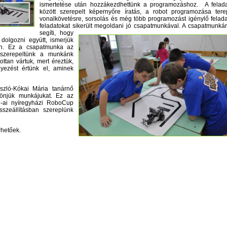
ismertetése után hozzákezdhettünk a programozáshoz. A felad
között szerepelt képernyőre íratás, a robot programozása ter
vonalkövetésre, sorsolás és még több programozást igénylő felada
feladatokat sikerült megoldani jó csapatmunkával.
A csapatmunkán
segíti, hogy
dolgozni együtt, ismerjük
n. Ez a csapatmunka az
 szerepeltünk a munkánk
ttan vártuk, mert éreztük,
lyezést értünk el, aminek
szló-Kókai Mária tanárnő
zönjük munkájukat. Ez az
6-ai nyíregyházi RoboCup
szeállításban szereplünk
rhetőek.