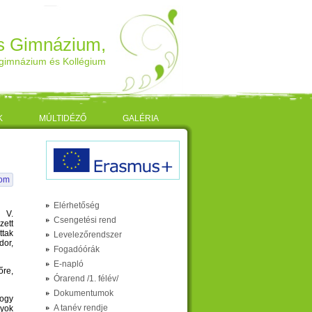
os Gimnázium,
gimnázium és Kollégium
K
MÚLTIDÉZŐ
GALÉRIA
lom
Elérhetőség
 V.
Csengetési rend
zett
ttak
Levelezőrendszer
dor,
Fogadóórák
E-napló
őre,
Órarend /1. félév/
Dokumentumok
hogy
A tanév rendje
lyok