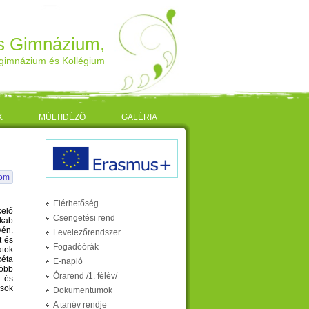
os Gimnázium,
gimnázium és Kollégium
K
MÚLTIDÉZŐ
GALÉRIA
lom
Elérhetőség
elő
Csengetési rend
akab
yén.
Levelezőrendszer
t és
Fogadóórák
atok
éta
E-napló
több
Órarend /1. félév/
t és
sok
Dokumentumok
A tanév rendje