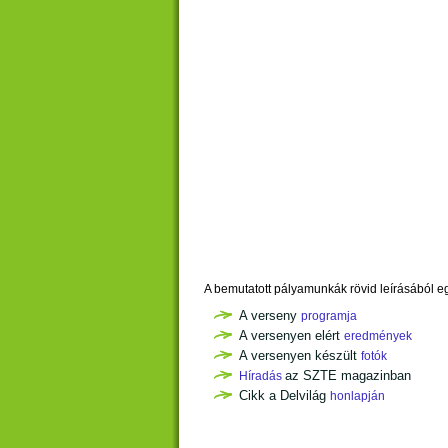
A bemutatott pályamunkák rövid leírásából 
A verseny
programja
A versenyen elért
eredmények
A versenyen készült
fotók
az SZTE magazinban
Híradás
Cikk a Delvilág
honlapján