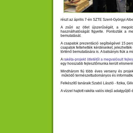
részt az április 7-én SZTE Szent-Györgyi Al
A zsűri az ötlet újszerűségét, a megold
használhatóságát figyelte. Pontozták a m
bemutatását.
A csapatok prezentáció segítségével 15 per
csapatok feltehették kérdéseiket, jelezhetté
történő bemutatására is. A batsányis fiúk a m
A
rakéta-projekt ötletétől a megvalósult fejle
egy hosszabb fejlesztőmunka került elismeré
Mindhárom fiú több éves verseny és projek
működő természettudományos és informatik
Felkészítő tanáraik:Szabó László - fizika, Gi
A vízzel hajtott rakéta valós idejű adatgyűjt