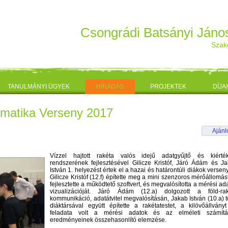
Csongrádi Batsányi Ján
Szak
TANULMÁNYI ÜGYEK
HÍRADÁS
PROJEKTEK
DÍJA
ormatika Verseny 2017
Aján
Vízzel hajtott rakéta valós idejű adatgyűjtő és kiérték
rendszerének fejlesztésével Gilicze Kristóf, Járó Ádám és J
István 1. helyezést értek el a hazai és határontúli diákok versen
Gilicze Kristóf (12.f) építette meg a mini szenzoros mérőállomás
fejlesztette a működtető szoftvert, és megvalósította a mérési ad
vizualizációját. Járó Ádám (12.a) dolgozott a föld-rak
kommunikáció, adatátvitel megvalósításán, Jakab István (10.a) 
diáktársával együtt építette a rakétatestet, a kilövőállvány
feladata volt a mérési adatok és az elméleti számítá
eredményeinek összehasonlító elemzése.