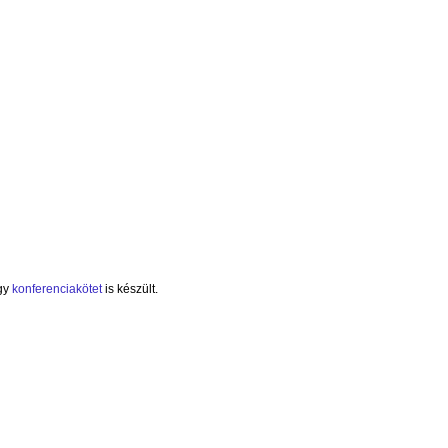
egy
konferenciakötet
is készült.