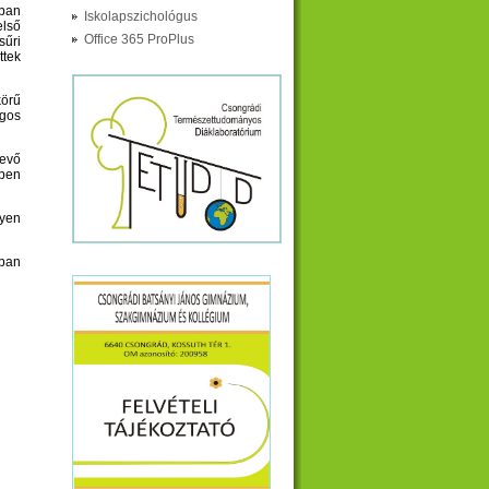
ban
Iskolapszichológus
első
Office 365 ProPlus
sűri
ttek
körű
ágos
vevő
zben
nyen
mban