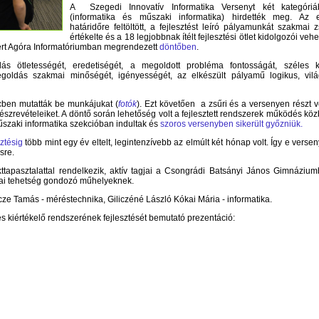
A Szegedi Innovatív Informatika Versenyt két kategóriá
(informatika és műszaki informatika) hirdették meg. Az 
határidőre feltöltött, a fejlesztést leíró pályamunkát szakmai z
értékelte és a 18 legjobbnak ítélt fejlesztési ötlet kidolgozói vehe
bert Agóra Informatóriumban megrendezett
döntőben
.
ás ötletességét, eredetiségét, a megoldott probléma fontosságát, széles 
egoldás szakmai minőségét, igényességét, az elkészült pályamű logikus, vil
cben mutatták be munkájukat (
fotók
). Ezt követően a zsűri és a versenyen részt 
k észrevételeiket. A döntő során lehetőség volt a fejlesztett rendszerek működés kö
űszaki informatika szekcióban indultak és
szoros versenyben sikerült győzniük.
sztésig
több mint egy év eltelt, legintenzívebb az elmúlt két hónap volt. Így e verse
sre.
ttapasztalattal rendelkezik, aktív tagjai a Csongrádi Batsányi János Gimnáziu
ai tehetség gondozó műhelyeknek.
licze Tamás - méréstechnika, Giliczéné László Kókai Mária - informatika.
ő és kiértékelő rendszerének fejlesztését bemutató prezentáció: