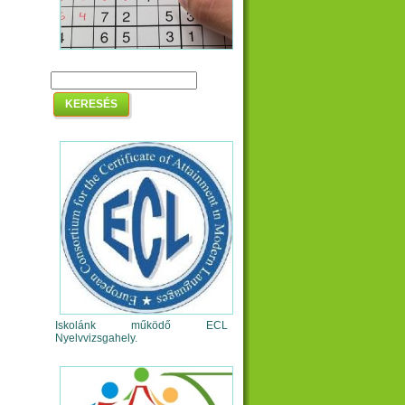
Iskolánk működő ECL
Nyelvvizsgahely.