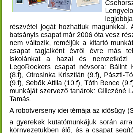
Csehor
Lengye
legjob
részvétel jogát hozhattuk magunkkal.
batsányis csapat már 2006 óta vesz rés
nem változik, reméljük a kitartó munk
csapat tagjaiként évről évre más te
iskolánkat a hazai és nemzetközi
LegoRockers csapat névsora: Bálint Kar
(8.f), Otrosinka Krisztián (9.f), Pászti
(9.f), Sebők Attila (10.f), Tóth Bence (9.
munkáját szervező tanárok: Giliczéné L
Tamás.
A robotverseny idei témája az idősügy (S
a gyerekek kutatómunkájuk során arra
környezetükben élő, és a csapat segítő