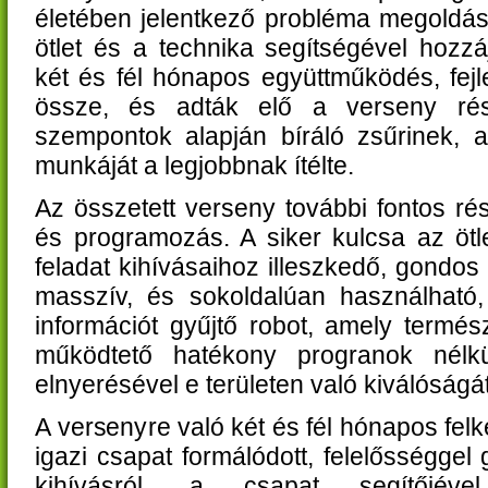
életében jelentkező probléma megoldá
ötlet és a technika segítségével hozzá
két és fél hónapos együttműködés, fejl
össze, és adták elő a verseny ré
szempontok alapján bíráló zsűrinek, 
munkáját a legjobbnak ítélte.
Az összetett verseny további fontos rés
és programozás. A siker kulcsa az ötle
feladat kihívásaihoz illeszkedő, gondos 
masszív, és sokoldalúan használható,
információt gyűjtő robot, amely termé
működtető hatékony progranok nélkül
elnyerésével e területen való kiválóságá
A versenyre való két és fél hónapos fel
igazi csapat formálódott, felelősséggel
kihívásról, a csapat segítőjéve