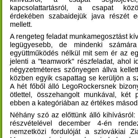
kapcsolattartásról, a csapat kö
érdekében szabaidejük java részét eg
mellett.
A rengeteg feladat munkamegosztást kívá
legügyesebb, de mindenki számára 
együttműködés nélkül mit sem ér az eg
jelenti a "teamwork" részfeladat, ahol
négyzetméteres szőnyegen állva kellett
közben egyik csapattag se kerüljön a s
A hét főből álló LegoRockersnek bizon
ötlettel, összehangolt munkával, két p
ebben a kategóriában az értékes másodi
Néhány szó az előttünk álló kihívásról
részvételével december 4-én rend
nemzetközi fordulóját a szlovákiai Z