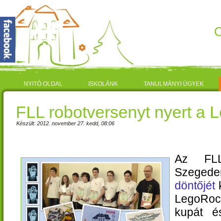
C
NYITÓ OLDAL
ISKOLÁNK
TANULMÁNYI ÜGYEK
FLL robotversenyt nyert a
Készült: 2012. november 27. kedd, 08:06
Az FL
Szege
döntőjét
LegoRoc
kupát é