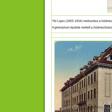
Ybl Lajos (1855-1934) mellszobra a hódmez
A gimnázium épülete mellett a hódmezővásárh