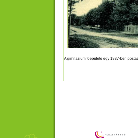
A gimnázium főépülete egy 1937-ben postázo