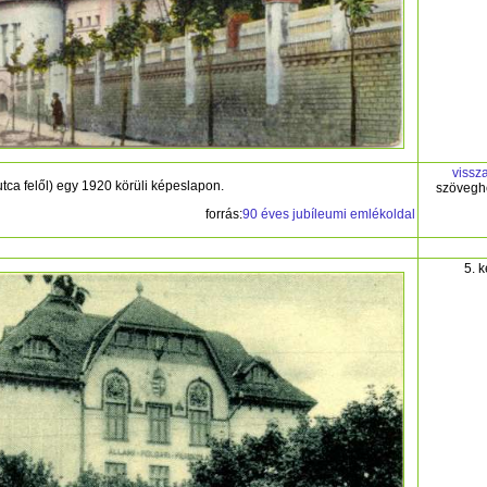
vissz
utca felől) egy 1920 körüli képeslapon.
szövegh
forrás:
90 éves jubíleumi emlékoldal
5. 