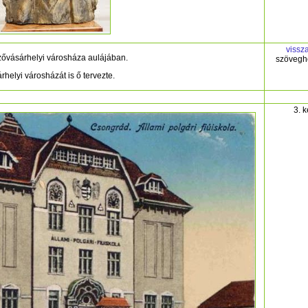
vissz
ővásárhelyi városháza aulájában.
szövegh
elyi városházát is ő tervezte.
3. 