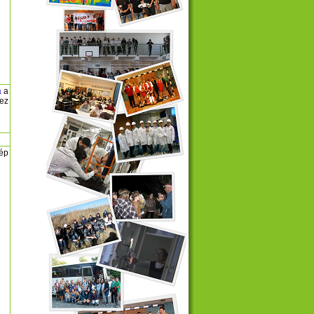
a
a
ez
kép