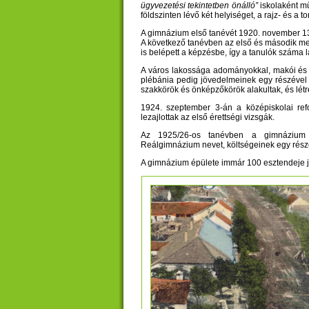
ügyvezetési tekintetben önálló”
iskolaként mű
földszinten lévő két helyiséget, a rajz- és a 
A gimnázium első tanévét 1920. november 13-á
A következő tanévben az első és második mell
is belépett a képzésbe, így a tanulók száma 
A város lakossága adományokkal, makói és s
plébánia pedig jövedelmeinek egy részével s
szakkörök és önképzőkörök alakultak, és létr
1924. szeptember 3-án a középiskolai ref
lezajlottak az első érettségi vizsgák.
Az 1925/26-os tanévben a gimnázium ö
Reálgimnázium nevet, költségeinek egy részét
A gimnázium épülete immár 100 esztendeje j