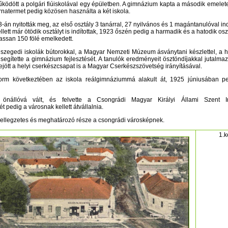
ködött a polgári fiúiskolával egy épületben. A gimnázium kapta a második emelete
tornatermet pedig közösen használta a két iskola.
n nyitották meg, az első osztály 3 tanárral, 27 nyilvános és 1 magántanulóval ind
ett már ötödik osztályt is indítottak, 1923 őszén pedig a harmadik és a hatodik osz
lassan 150 fölé emelkedett.
zegedi iskolák bútorokkal, a Magyar Nemzeti Múzeum ásványtani készlettel, a h
egítette a gimnázium fejlesztését. A tanulók eredményeit ösztöndíjakkal jutalmaz
ejött a helyi cserkészcsapat is a Magyar Cserkészszövetség irányításával.
orm következtében az iskola reálgimnáziummá alakult át, 1925 júniusában p
nállóvá vált, és felvette a Csongrádi Magyar Királyi Állami Szent I
 pedig a városnak kellett átvállalnia.
ellegzetes és meghatározó része a csongrádi városképnek.
1.k