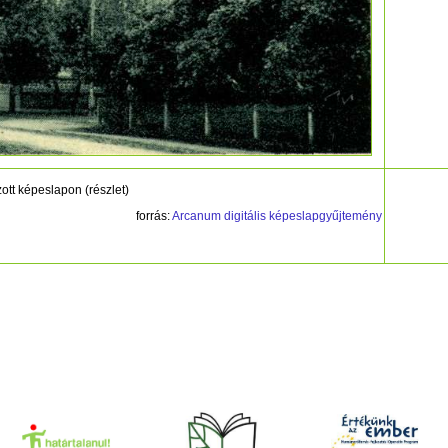
tt képeslapon (részlet)
forrás:
Arcanum digitális képeslapgyűjtemény