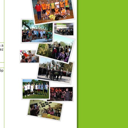
a
a
ez
kép