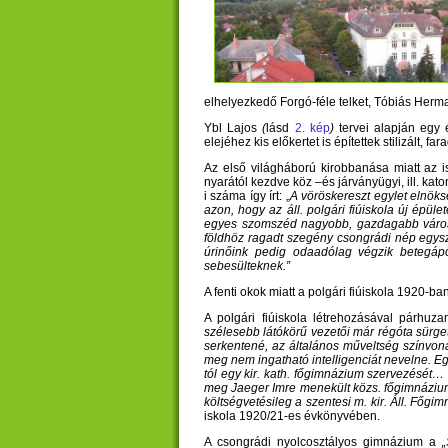
elhelyezkedő Forgó-féle telket, Tóbiás Herma
Ybl Lajos
(
lásd
2. kép
)
tervei alapján egy 
elejéhez kis előkertet is építettek stilizált, f
Az első világháború kirobbanása miatt az i
nyarától kezdve köz –és járványügyi, ill. ka
i száma így írt: „
A vöröskereszt egylet elnök
azon, hogy az áll. polgári fiúiskola új épü
egyes szomszéd nagyobb, gazdagabb városo
földhöz ragadt szegény csongrádi nép egysz
úrinőink pedig odaadólag végzik betegápol
sebesülteknek.”
A fenti okok miatt a polgári fiúiskola 1920-
A polgári fiúiskola létrehozásával párhuz
szélesebb látókörű vezetői már régóta sürget
serkentené, az általános műveltség színvon
meg nem ingatható intelligenciát nevelne. E
tól egy kir. kath. főgimnázium szervezését… 
meg Jaeger Imre menekült közs. főgimnázium
költségvetésileg a szentesi m. kir. Áll. Főgi
iskola 1920/21-es évkönyvében.
A csongrádi nyolcosztályos gimnázium a
„