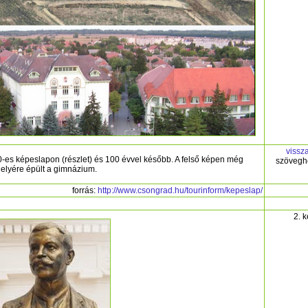
vissz
10-es képeslapon (részlet) és 100 évvel később. A felső képen még
szövegh
elyére épült a gimnázium.
forrás:
http://www.csongrad.hu/tourinform/kepeslap/
2. 