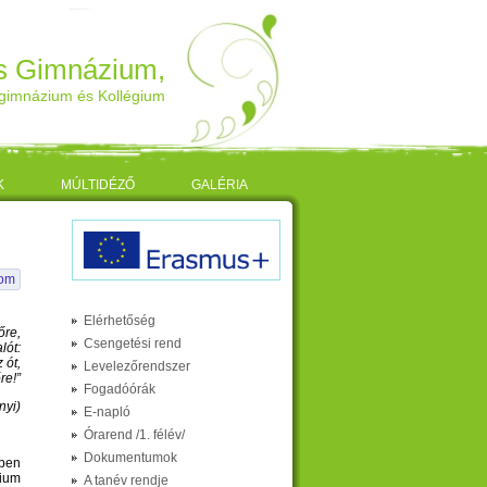
os Gimnázium,
gimnázium és Kollégium
K
MÚLTIDÉZŐ
GALÉRIA
lom
Elérhetőség
őre,
Csengetési rend
lót:
 ót,
Levelezőrendszer
re!”
Fogadóórák
i)
E-napló
Órarend /1. félév/
Dokumentumok
ben
zium
A tanév rendje