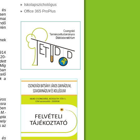
Iskolapszichológus
s és
Office 365 ProPlus
ssen
 mai
endő
elén
ynek
1914
 20-
dett
 Míg
ában
kelő
ak a
áros
ásra
ében
 M.-
apta
mely
k az
g és