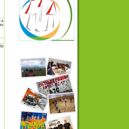
a
a
ez
kép