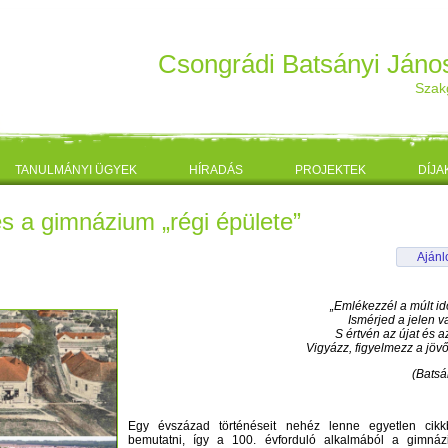
Csongrádi Batsányi Ján
Szak
TANULMÁNYI ÜGYEK
HÍRADÁS
PROJEKTEK
DÍJA
s a gimnázium „régi épülete”
Aján
„Emlékezzél a múlt id
Ismérjed a jelen va
S értvén az újat és az
Vigyázz, figyelmezz a jövő
(Batsány
Egy évszázad történéseit nehéz lenne egyetlen cikk
bemutatni, így a 100. évforduló alkalmából a gimná