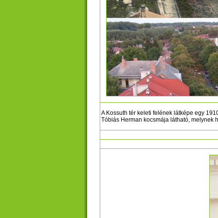
A Kossuth tér keleti felének látképe egy 19
Tóbiás Herman kocsmája látható, melynek h