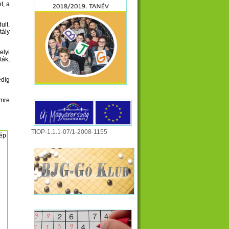
t, a
ult.
tály
elyi
ták,
edig
mre
TIOP-1.1.1-07/1-2008-1155
ép