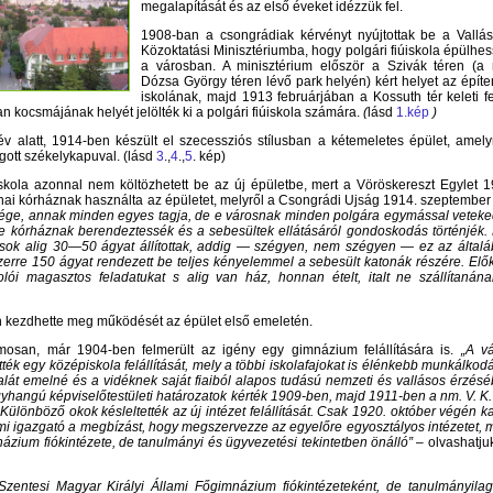
megalapítását és az első éveket idézzük fel.
1908-ban a csongrádiak kérvényt nyújtottak be a Vallá
Közoktatási Minisztériumba, hogy polgári fiúiskola épülhe
a városban. A minisztérium először a Szivák téren (a
Dózsa György téren lévő park helyén) kért helyet az épít
iskolának, majd 1913 februárjában a Kossuth tér keleti f
n kocsmájának helyét jelölték ki a polgári fiúiskola számára.
(
lásd
1.kép
)
év alatt, 1914-ben készült el szecessziós stílusban a kétemeletes épület, amel
aragott székelykapuval. (lásd
3
.,
4
.,
5
. kép
)
skola azonnal nem költözhetett be az új épületbe, mert a Vöröskereszt Egylet 
tonai kórháznak használta az épületet, melyről a Csongrádi Ujság 1914. szeptember
sége, annak minden egyes tagja, de e városnak minden polgára egymással veteke
lete kórháznak berendeztessék és a sebesültek ellátásáról gondoskodás történjék.
k alig 30—50 ágyat állítottak, addig — szégyen, nem szégyen — ez az által
erre 150 ágyat rendezett be teljes kényelemmel a sebesült katonák részére. Elő
ói magasztos feladatukat s alig van ház, honnan ételt, italt ne szállítanán
ban kezdhette meg működését az épület első emeletén.
amosan, már 1904-ben felmerült az igény egy gimnázium felállítására is.
„A v
ték egy középiskola felállítását, mely a többi iskolafajokat is élénkebb munkálkod
alát emelné és a vidéknek saját fiaiból alapos tudású nemzeti és vallásos érzés
gyhangú képviselőtestületi határozatok kérték 1909-ben, majd 1911-ben a nm. V. K.
Különböző okok késleltették az új intézet felállítását. Csak 1920. október végén k
i igazgató a megbízást, hogy megszervezze az egyelőre egyosztályos intézetet, 
mnázium fiókintézete, de tanulmányi és ügyvezetési tekintetben önálló”
– olvashatju
Szentesi Magyar Királyi Állami Főgimnázium fiókintézeteként, de tanulmányila