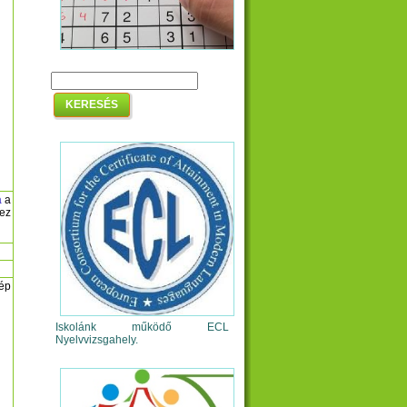
a
a
ez
kép
Iskolánk működő ECL
Nyelvvizsgahely.