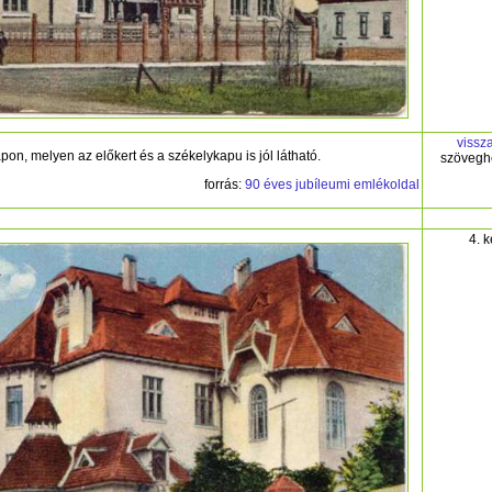
vissz
n, melyen az előkert és a székelykapu is jól látható.
szövegh
forrás:
90 éves jubíleumi emlékoldal
4. 