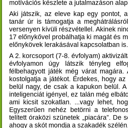
motívációs készlete a jutalmazáson alap
Aki játszik, az eleve kap egy pontot, 
tanár úr is támogatja a meghátrálásró
versenyen kívüli részvétellel. Akinek n
17 előnykővel probálhatja ki magát és m
előnykövek lerakásával kapcsolatban is.
A 2. korcsoport (7-8. évfolyam) aktivizá
évfolyamon úgy látszik tényleg elfo
félbehagyott játék még várat magára.
kostolgatja a játékot. Érdekes, hogy az
belül nagy, de csak a kapukon belül. A
inteligenciát igényel, ez talán még elbáto
ami kicsit szokatlan. ...vagy lehet, h
Egyszerűen nehéz betörni a telefonos
telített óraközi szünetek „piacára”. De 
ahogy a skót mondja a szakadék szélén