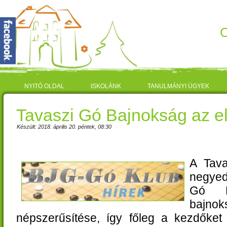
C
NYITÓ OLDAL
ISKOLÁNK
TANULMÁNYI ÜGYEK
Tavaszi Gó Bajnokság az e
Készült: 2018. április 20. péntek, 08:30
A Tava
negyed 
Gó K
bajn
népszerűsítése, így főleg a kezdőke