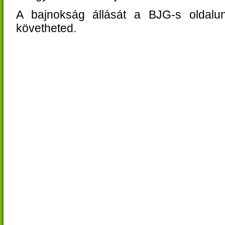
A bajnokság állását a BJG-s oldalun
követheted.