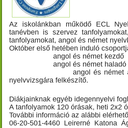
Az iskolánkban működő ECL Nyel
tanévben is szervez tanfolyamokat,
tanfolyamokat, angol és német nyelv
Október első hetében induló csoportj
angol és német kezdő
angol és német haladó
angol és német alap-, k
nyelvvizsgára felkészítő.
Diákjainknak egyéb idegennyelvi fogl
A tanfolyamok 120 órásak, heti 2x2 ó
További információ az alábbi elérhe
06-20-501-4460 Leirerné Katona 