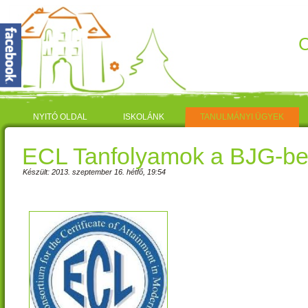
C
NYITÓ OLDAL
ISKOLÁNK
TANULMÁNYI ÜGYEK
ECL Tanfolyamok a BJG-b
Készült: 2013. szeptember 16. hétfő, 19:54