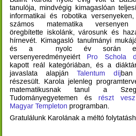
tanulója, mindvégig kimagaslóan teljesí
informatikai és robotika versenyeken,
számos matematika versenyen
öregbítette iskolánk, városunk és haz
hírnevét. Kimagasló tanulmányi mukájá
és a nyolc év során elé
versenyeredményeiért
Pro Schola d
kapott reál kategóriában, és a diáktá
javaslata alapján
Talentum díj
ban
részesült. Karola jelenleg programter
matematikusnak tanul a Szeg
Tudományegyetemen és
részt ves
Magyar Templeton
programban.
Gratulálunk Karolának a méltó folytatásh