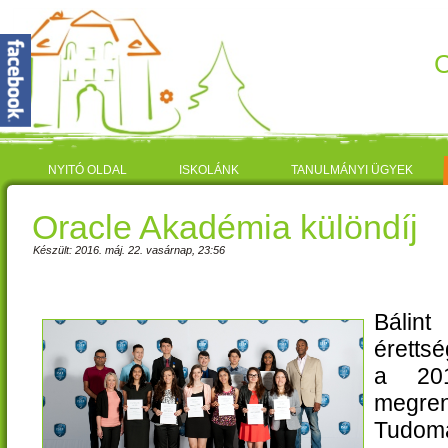
C
NYITÓ OLDAL
ISKOLÁNK
TANULMÁNYI ÜGYEK
Oracle Akadémia különdíj
Készült: 2016. máj. 22. vasárnap, 23:56
Bálint
érettsé
a 201
megr
Tudo