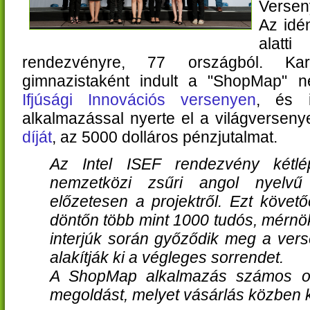
Versen
Az idé
alatt
rendezvényre, 77 országból. Kar
gimnazistaként indult a "ShopMap" 
Ifjúsági Innovációs versenyen
, és 
alkalmazással nyerte el a világversen
díját
, az 5000 dolláros pénzjutalmat.
Az Intel ISEF rendezvény kétlé
nemzetközi zsűri angol nyelvű
előzetesen a projektről. Ezt követő
döntőn több mint 1000 tudós, mérn
interjúk során győződik meg a vers
alakítják ki a végleges sorrendet.
A ShopMap alkalmazás számos oly
megoldást, melyet vásárlás közben k