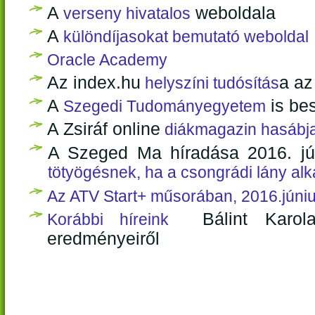
A
weboldala
verseny hivatalos
A
különdíjasokat bemutató weboldal
Oracle Academy
Az index.hu
a az
helyszíni tudósítás
A
is bes
Szegedi Tudományegyetem
A Zsiráf online
diákmagazin hasábja
A Szeged Ma híradása 2016. jú
tötyögésnek, ha a csongrádi lány al
Az ATV
Start+ műsorában
, 2016.júni
Bálint Karola
Korábbi híreink
eredményeiről