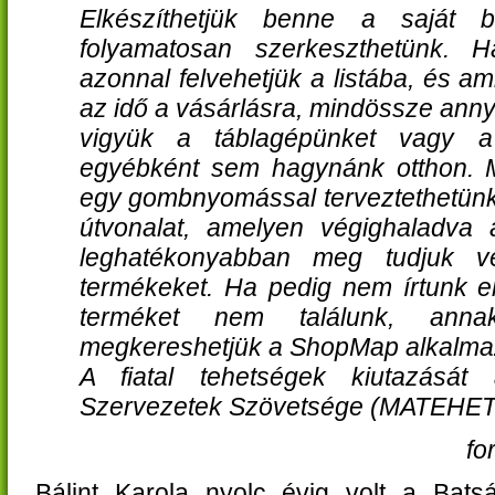
Elkészíthetjük benne a saját be
folyamatosan szerkeszthetünk. H
azonnal felvehetjük a listába, és am
az idő a vásárlásra, mindössze ann
vigyük a táblagépünket vagy a 
egyébként sem hagynánk otthon. Mi
egy gombnyomással terveztethetünk
útvonalat, amelyen végighaladva
leghatékonyabban meg tudjuk ve
termékeket. Ha pedig nem írtunk el
terméket nem találunk, ann
megkereshetjük a ShopMap alkalma
A fiatal tehetségek kiutazását
Szervezetek Szövetsége (MATEHETS
fo
Bálint Karola nyolc évig volt a Batsá